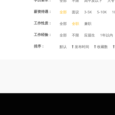
全部
不限
高中及以下
大专
薪资待遇：
全部
面议
3-5K
5-10K
1
工作性质：
全部
全职
兼职
工作经验：
全部
不限
应届生
1年以内
排序：
默认
发布时间
收藏数