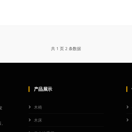
共 1 页 2 条数据
产品展示
木椅
发
、
木床
装、