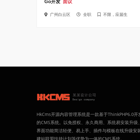
Go开发
面议
广州白云区
全职
不限，应届生
HkCms开源内容管理系统是一款基于ThinkPHP6.0开
的CMS系统。以免授权、永久商用、系统易安装升级
界面功能简洁轻便、易上手、插件与模板在线升级安
建站联盟扶持计划等优势为一体的CMS系统。