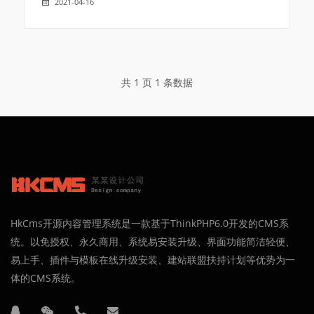
2021-04-16
共 1 页 1 条数据
HkCms开源内容管理系统是一款基于ThinkPHP6.0开发的CMS系
统。以免授权、永久商用、系统易安装升级、界面功能简洁轻便、
易上手、插件与模板在线升级安装、建站联盟扶持计划等优势为一
体的CMS系统。