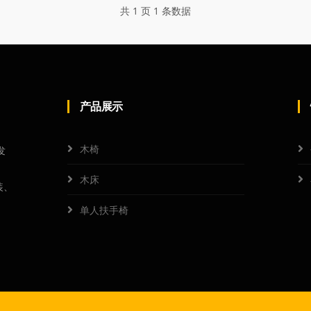
共 1 页 1 条数据
产品展示
木椅
发
、
木床
装、
单人扶手椅