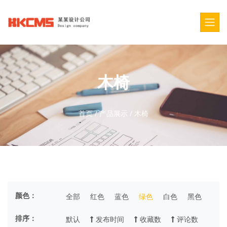
木椅
首页
/
产品展示
/
木椅
颜色：
全部
红色
蓝色
绿色
白色
黑色
排序：
默认
发布时间
收藏数
评论数