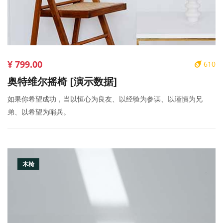
¥ 799.00
610
奥特维尔摇椅 [演示数据]
如果你希望成功，当以恒心为良友、以经验为参谋、以谨慎为兄
弟、以希望为哨兵。
木椅