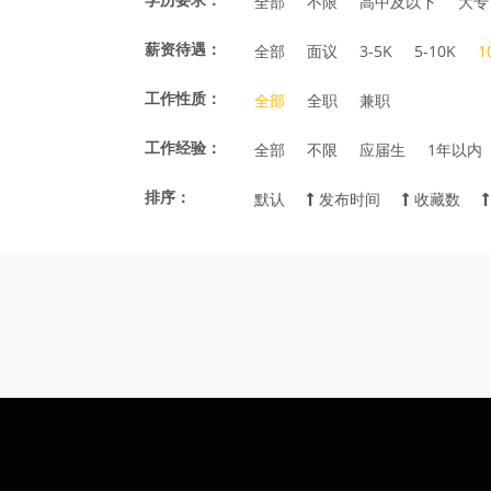
全部
不限
高中及以下
大专
薪资待遇：
全部
面议
3-5K
5-10K
1
工作性质：
全部
全职
兼职
工作经验：
全部
不限
应届生
1年以内
排序：
默认
发布时间
收藏数