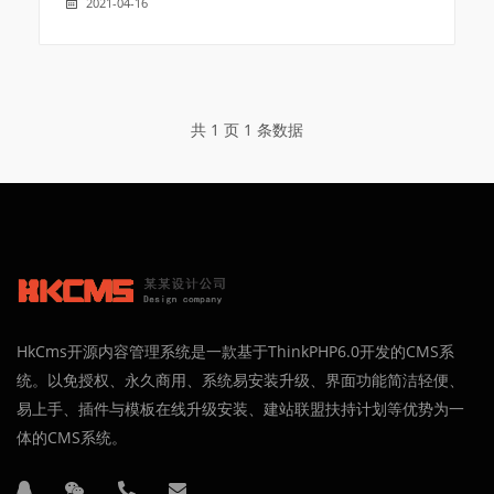
2021-04-16
共 1 页 1 条数据
HkCms开源内容管理系统是一款基于ThinkPHP6.0开发的CMS系
统。以免授权、永久商用、系统易安装升级、界面功能简洁轻便、
易上手、插件与模板在线升级安装、建站联盟扶持计划等优势为一
体的CMS系统。