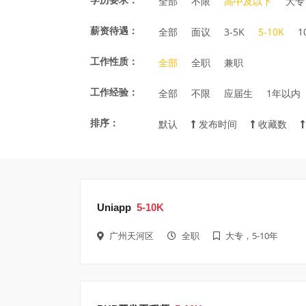
全部
不限
高中及以下
大专
薪资待遇：
全部
面议
3-5K
5-10K
1
工作性质：
全部
全职
兼职
工作经验：
全部
不限
应届生
1年以内
排序：
默认
发布时间
收藏数
Uniapp
5-10K
广州天河区
全职
大专，5-10年