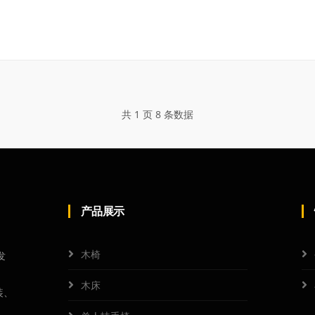
共 1 页 8 条数据
产品展示
木椅
发
、
木床
装、