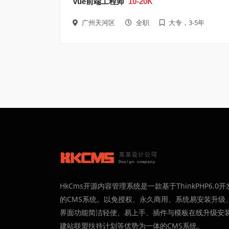
Vue前端工程师
10-20K
广州天河区
全职
大专，3-5年
HkCms开源内容管理系统是一款基于ThinkPHP6.0开
的CMS系统。以免授权、永久商用、系统易安装升级
界面功能简洁轻便、易上手、插件与模板在线升级安
建站联盟扶持计划等优势为一体的CMS系统。