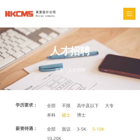
人才招聘
首页
/
人才招聘
学历要求：
全部
不限
高中及以下
大专
本科
硕士
博士
薪资待遇：
全部
面议
3-5K
5-10K
10-20K